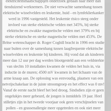
elektriciteitsmaatschappijen onderzoek gedaan naar meer dan
tienduizend werknemers. De niet verwachte samenhang tussen
elektrische wisselvelden en leukemie, huid - en lymfeklierkanker
werd in 1996 vastgesteld. Het leukemie risico steeg onder
invloed van sterke elektrische velden met 345%, bij sterke
elektrische en zwakke magnetische velden met 379% en bij
sterke elektrische en sterke magnetische velden met 453%. De
Britse wetenschapper dr. Roger Coghill bracht in 1996 een studie
naar buiten over de samenhang tussen laagfrequente elektrische
wisselvelden en leukemie bij kinderen. Hij vond dat als kinderen
meer dan 12 uur per dag werden blootgesteld aan een veldsterkte
van slechts 10 installaties kwamen de velden het huis in, via
inductie in de muren; 4500 mV kwamen in het lichaam van de
arme knaap aan. De oplossing was eenvoudig, plaatsen van een
netvrijschakelaar in de juiste stroomgroep en het effect was 0 mv!
Vanaf de eerste nacht bleef het bed droog. Sindsdien zijn er geen
ongelukjes meer gebeurd, de jongen is inmiddels 19 jaar. Heel
stilletjes zijn in het tweede voorjaar ook geen verschijnselen van
pollen - en grassenallergie meer opgetreden en ook niet meer