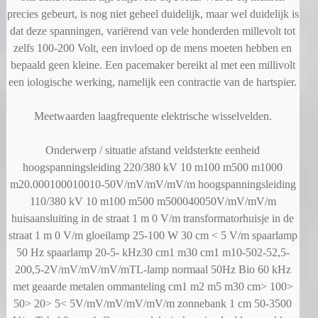
precies gebeurt, is nog niet geheel duidelijk, maar wel duidelijk is
dat deze spanningen, variërend van vele honderden millevolt tot
zelfs 100-200 Volt, een invloed op de mens moeten hebben en
bepaald geen kleine. Een pacemaker bereikt al met een millivolt
een iologische werking, namelijk een contractie van de hartspier.
Meetwaarden laagfrequente elektrische wisselvelden.
Onderwerp / situatie afstand veldsterkte eenheid
hoogspanningsleiding 220/380 kV 10 m100 m500 m1000
m20.000100010010-50V/mV/mV/mV/m hoogspanningsleiding
110/380 kV 10 m100 m500 m500040050V/mV/mV/m
huisaansluiting in de straat 1 m 0 V/m transformatorhuisje in de
straat 1 m 0 V/m gloeilamp 25-100 W 30 cm < 5 V/m spaarlamp
50 Hz spaarlamp 20-5- kHz30 cm1 m30 cm1 m10-502-52,5-
200,5-2V/mV/mV/mV/mTL-lamp normaal 50Hz Bio 60 kHz
met geaarde metalen ommanteling cm1 m2 m5 m30 cm> 100>
50> 20> 5< 5V/mV/mV/mV/mV/m zonnebank 1 cm 50-3500