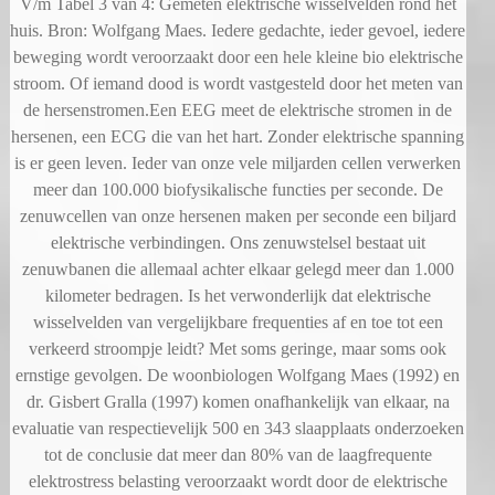
V/m Tabel 3 van 4: Gemeten elektrische wisselvelden rond het
huis. Bron: Wolfgang Maes. Iedere gedachte, ieder gevoel, iedere
beweging wordt veroorzaakt door een hele kleine bio elektrische
stroom. Of iemand dood is wordt vastgesteld door het meten van
de hersenstromen.Een EEG meet de elektrische stromen in de
hersenen, een ECG die van het hart. Zonder elektrische spanning
is er geen leven. Ieder van onze vele miljarden cellen verwerken
meer dan 100.000 biofysikalische functies per seconde. De
zenuwcellen van onze hersenen maken per seconde een biljard
elektrische verbindingen. Ons zenuwstelsel bestaat uit
zenuwbanen die allemaal achter elkaar gelegd meer dan 1.000
kilometer bedragen. Is het verwonderlijk dat elektrische
wisselvelden van vergelijkbare frequenties af en toe tot een
verkeerd stroompje leidt? Met soms geringe, maar soms ook
ernstige gevolgen. De woonbiologen Wolfgang Maes (1992) en
dr. Gisbert Gralla (1997) komen onafhankelijk van elkaar, na
evaluatie van respectievelijk 500 en 343 slaapplaats onderzoeken
tot de conclusie dat meer dan 80% van de laagfrequente
elektrostress belasting veroorzaakt wordt door de elektrische