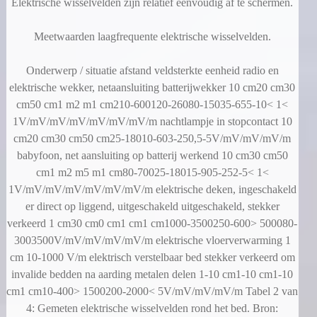
Elektrische wisselvelden zijn relatief eenvoudig af te schermen.
Meetwaarden laagfrequente elektrische wisselvelden.
Onderwerp / situatie afstand veldsterkte eenheid radio en
elektrische wekker, netaansluiting batterijwekker 10 cm20 cm30
cm50 cm1 m2 m1 cm210-600120-26080-15035-655-10< 1<
1V/mV/mV/mV/mV/mV/mV/m nachtlampje in stopcontact 10
cm20 cm30 cm50 cm25-18010-603-250,5-5V/mV/mV/mV/m
babyfoon, net aansluiting op batterij werkend 10 cm30 cm50
cm1 m2 m5 m1 cm80-70025-18015-905-252-5< 1<
1V/mV/mV/mV/mV/mV/mV/m elektrische deken, ingeschakeld
er direct op liggend, uitgeschakeld uitgeschakeld, stekker
verkeerd 1 cm30 cm0 cm1 cm1 cm1000-3500250-600> 500080-
3003500V/mV/mV/mV/mV/m elektrische vloerverwarming 1
cm 10-1000 V/m elektrisch verstelbaar bed stekker verkeerd om
invalide bedden na aarding metalen delen 1-10 cm1-10 cm1-10
cm1 cm10-400> 1500200-2000< 5V/mV/mV/mV/m Tabel 2 van
4: Gemeten elektrische wisselvelden rond het bed. Bron: