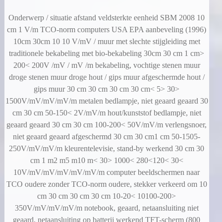
Onderwerp / situatie afstand veldsterkte eenheid SBM 2008 10
cm 1 V/m TCO-norm computers USA EPA aanbeveling (1996)
10cm 30cm 10 10 V/mV / muur met slechte stijgleiding met
traditionele bekabeling met bio-bekabeling 30cm 30 cm 1 cm>
200< 200V /mV / mV /m bekabeling, vochtige stenen muur
droge stenen muur droge hout / gips muur afgeschermde hout /
gips muur 30 cm 30 cm 30 cm 30 cm< 5> 30>
1500V/mV/mV/mV/m metalen bedlampje, niet geaard geaard 30
cm 30 cm 50-150< 2V/mV/m hout/kunststof bedlampje, niet
geaard geaard 30 cm 30 cm 100-200< 50V/mV/m verlengsnoer,
niet geaard geaard afgeschermd 30 cm 30 cm1 cm 50-1505-
250V/mV/mV/m kleurentelevisie, stand-by werkend 30 cm 30
cm 1 m2 m5 m10 m< 30> 1000< 280<120< 30<
10V/mV/mV/mV/mV/mV/m computer beeldschermen naar
TCO oudere zonder TCO-norm oudere, stekker verkeerd om 10
cm 30 cm 30 cm 30 cm 10-20< 10100-200>
350V/mV/mV/mV/m notebook, geaard, netaansluiting niet
geaard, netaansluiting op batterij werkend TFT-scherm (800