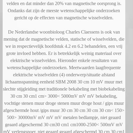
velden en dat minder dan 20% van magnetische oorsprong is.
Ondanks dat zijn de meeste wetenschappelijke onderzoeken
gericht op de effecten van magnetische wisselvelden.
De Nederlandse woonbioloog Charles Claessens is ook van
mening dat de magnetische velden, statische of wisselvelden, die
we in respectievelijk hoofdstuk 4.2 en 6.2 behandelen, een vrij
grote invloed hebben. Er is betrekkelijk weinig materiaal over
elektrische wisselvelden. Hieronder enkele resultaten van
wetenschappelijke onderzoeken. Meetwaarden laagfrequente
elektrische wisselvelden (4) onderwerp/situatie afstand
lichaamsspanning eenheid SBM 2008 30 cm 10 mV muur met
slechte stijgleiding met traditionele bekabeling met biobekabeling
30 cm 30 cm1 cm> 3000< 5000mV mV mV bekabeling,
vochtige stenen muur droge stenen muur droge hout / gips muur
afgeschermde hout /gips muur 30 cm 30 cm 30 cm 30 cm< 150>
500> 30000mV mV mV mV metalen bedlampje, niet geaard
geaard afgeschermd 30 cm30 cm1 cm1000-2500< 500mV mV
mV verlengsnoer, niet geaard geaard afgeschermd 30 cm 30 cm1