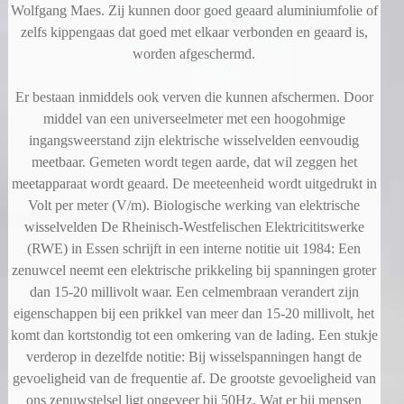
Wolfgang Maes. Zij kunnen door goed geaard aluminiumfolie of
zelfs kippengaas dat goed met elkaar verbonden en geaard is,
worden afgeschermd.
Er bestaan inmiddels ook verven die kunnen afschermen. Door
middel van een universeelmeter met een hoogohmige
ingangsweerstand zijn elektrische wisselvelden eenvoudig
meetbaar. Gemeten wordt tegen aarde, dat wil zeggen het
meetapparaat wordt geaard. De meeteenheid wordt uitgedrukt in
Volt per meter (V/m). Biologische werking van elektrische
wisselvelden De Rheinisch-Westfelischen Elektricititswerke
(RWE) in Essen schrijft in een interne notitie uit 1984: Een
zenuwcel neemt een elektrische prikkeling bij spanningen groter
dan 15-20 millivolt waar. Een celmembraan verandert zijn
eigenschappen bij een prikkel van meer dan 15-20 millivolt, het
komt dan kortstondig tot een omkering van de lading. Een stukje
verderop in dezelfde notitie: Bij wisselspanningen hangt de
gevoeligheid van de frequentie af. De grootste gevoeligheid van
ons zenuwstelsel ligt ongeveer bij 50Hz. Wat er bij mensen