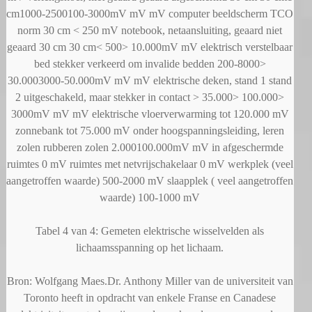
cm1000-2500100-3000mV mV mV computer beeldscherm TCO
norm 30 cm < 250 mV notebook, netaansluiting, geaard niet
geaard 30 cm 30 cm< 500> 10.000mV mV elektrisch verstelbaar
bed stekker verkeerd om invalide bedden 200-8000>
30.0003000-50.000mV mV mV elektrische deken, stand 1 stand
2 uitgeschakeld, maar stekker in contact > 35.000> 100.000>
3000mV mV mV elektrische vloerverwarming tot 120.000 mV
zonnebank tot 75.000 mV onder hoogspanningsleiding, leren
zolen rubberen zolen 2.000100.000mV mV in afgeschermde
ruimtes 0 mV ruimtes met netvrijschakelaar 0 mV werkplek (veel
aangetroffen waarde) 500-2000 mV slaapplek ( veel aangetroffen
waarde) 100-1000 mV
Tabel 4 van 4: Gemeten elektrische wisselvelden als
lichaamsspanning op het lichaam.
Bron: Wolfgang Maes.Dr. Anthony Miller van de universiteit van
Toronto heeft in opdracht van enkele Franse en Canadese